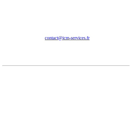
Contact
contact@icm-services.fr
05 62 26 03 06
Horaires
Du Lundi au Vendredi de 9h00 à 18h00
En dehors de ces horaires et le Samedi et le Dimanche, nous
sommes disponibles par mail