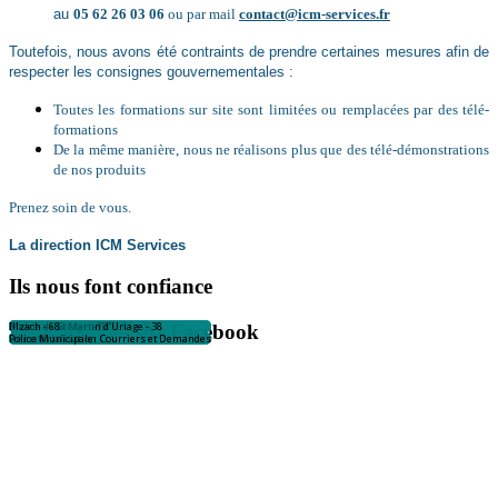
au
05 62 26 03 06
ou par mail
contact@icm-services.fr
Toutefois, nous avons été contraints de prendre certaines mesures afin de
respecter les consignes gouvernementales :
Toutes les formations sur site sont limitées ou remplacées par des télé-
formations
De la même manière, nous ne réalisons plus que des télé-démonstrations
de nos produits
Prenez soin de vous.
La direction ICM Services
Ils nous font confiance
Mairie de Aubagne - 13
Salon de Provence
Mairie de Brignais - 69
Mairie de Libourne -33
Mairie de MONTIVILLIERS - 76
Mairie de Nangis -77
Mairie de St Martin d'Uriage - 38
Illzach - 68
ICM Services sur Facebook
Police Municipale
Police Municipale
Police Municipale
Dématérialisation Courriers et Demandes
Dématérialisation Courriers et Demandes
Dématérialisation Courriers et Demandes
Dématérialisation Courriers et Demandes
Police Municipale