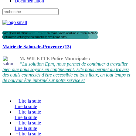
Documentation
Polices Municipales, avec Logilibres ePM
Caméra Piéton OptoVision Conforme au nouveau décret du 02/11/2022
Avec @llo PM
Avec NEWAPP Demandes, Prenez en main votre relation citoyen !
Avec OpenCimetière
Ils en parlent...
Economisez du temps et du budget !
La porter c'est l'adopter !
Offrez à vos VIP un accès privilégié à la PM
Dématérialisation des Courriers et des Demandes
Optimisez votre gestion cimetière
Mairie de Salon-de-Provence (13)
M. WILETTE Police Municipale :
“La solution Epm, nous permet de continuer à travailler
bien que nous soyons en confinement. Elle nous permet au travers
des outils connectés d'être accessible en tous lieux, en tout temps et
de pouvoir être informé sur notre service et
...
+
Lire la suite
Lire la suite
+
Lire la suite
Lire la suite
+
Lire la suite
Lire la suite
+
Lire la suite