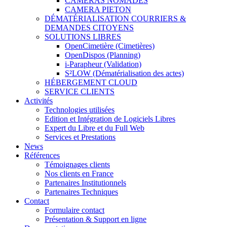
CAMERAS NOMADES
CAMERA PIETON
DÉMATÉRIALISATION COURRIERS &
DEMANDES CITOYENS
SOLUTIONS LIBRES
OpenCimetière (Cimetières)
OpenDispos (Planning)
i-Parapheur (Validation)
S²LOW (Dématérialisation des actes)
HÉBERGEMENT CLOUD
SERVICE CLIENTS
Activités
Technologies utilisées
Edition et Intégration de Logiciels Libres
Expert du Libre et du Full Web
Services et Prestations
News
Références
Témoignages clients
Nos clients en France
Partenaires Institutionnels
Partenaires Techniques
Contact
Formulaire contact
Présentation & Support en ligne